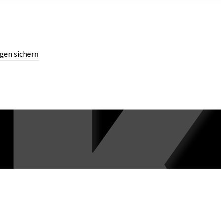
gen sichern
chern.