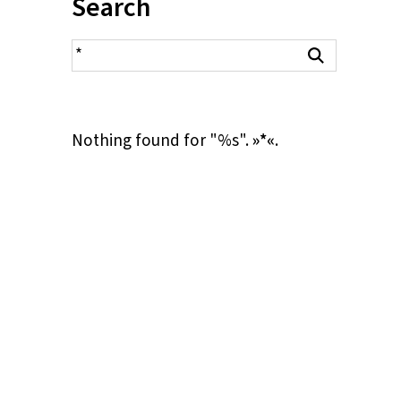
Inhalt:
Search
search result
Search
Nothing found for "%s".
»*«
.