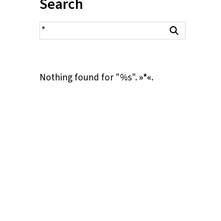
Inhalt:
Search
search result
Search
Nothing found for "%s".
»*«
.