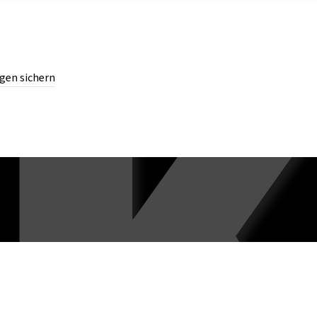
gen sichern
chern.