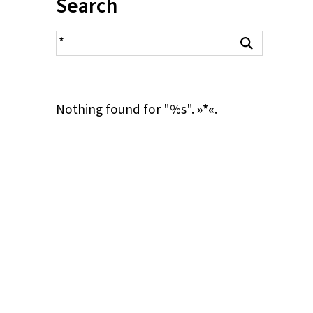
Inhalt:
Search
search result
Search
Nothing found for "%s".
»*«
.