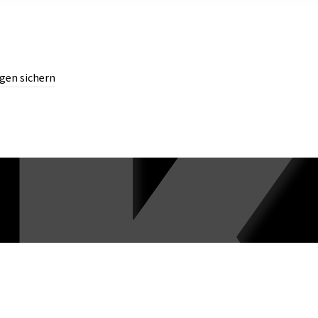
gen sichern
chern.