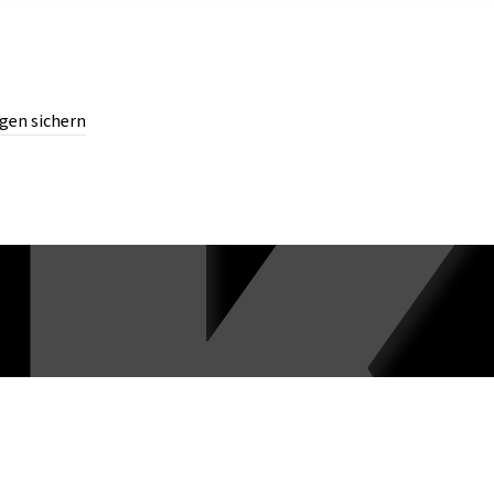
gen sichern
chern.