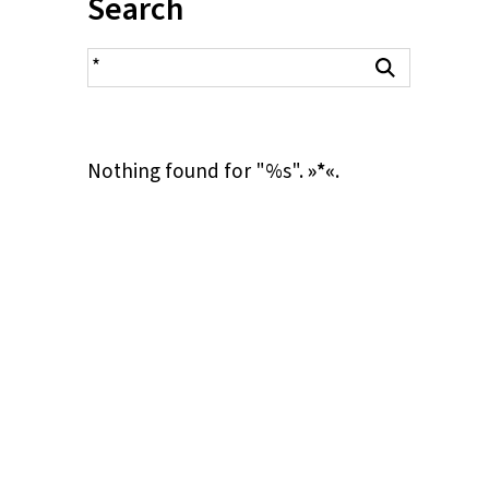
Inhalt:
Search
search result
Search
Nothing found for "%s".
»*«
.