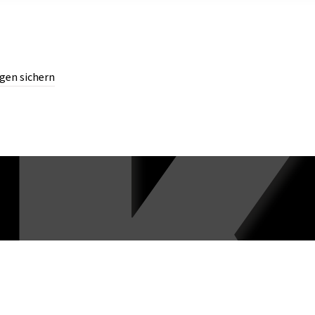
gen sichern
chern.