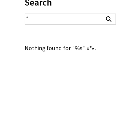
Inhalt:
Search
search result
Search
Nothing found for "%s".
»*«
.