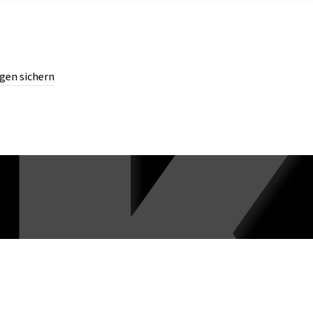
gen sichern
chern.