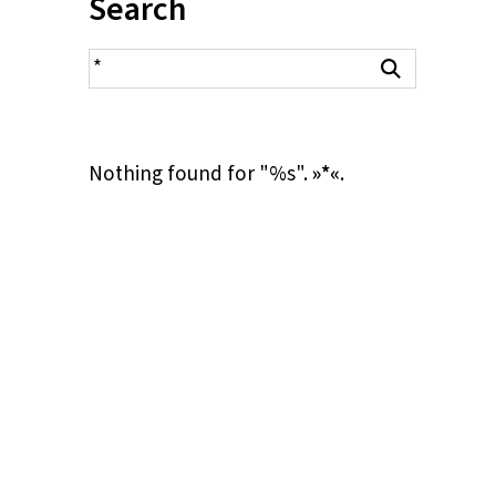
Inhalt:
Search
search result
Search
Nothing found for "%s".
»*«
.