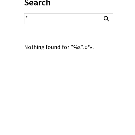
Inhalt:
Search
search result
Search
Nothing found for "%s".
»*«
.