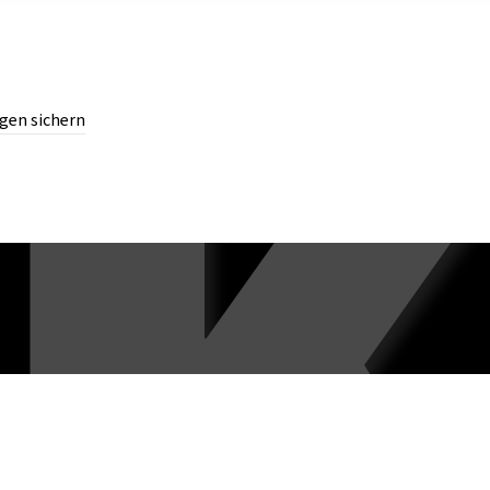
gen sichern
chern.