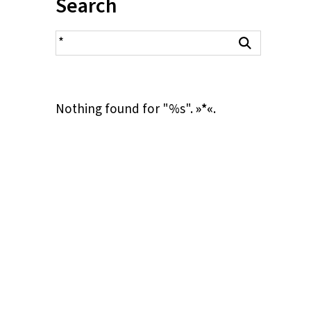
Inhalt:
Search
search result
Search
Nothing found for "%s".
»*«
.