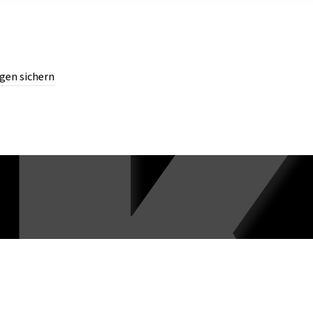
gen sichern
chern.