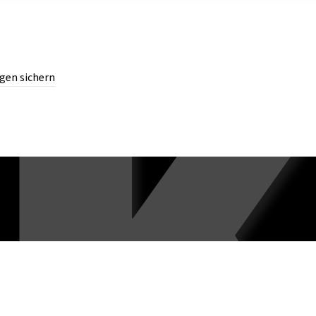
gen sichern
chern.