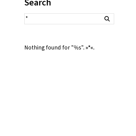
Inhalt:
Search
search result
Search
Nothing found for "%s".
»*«
.