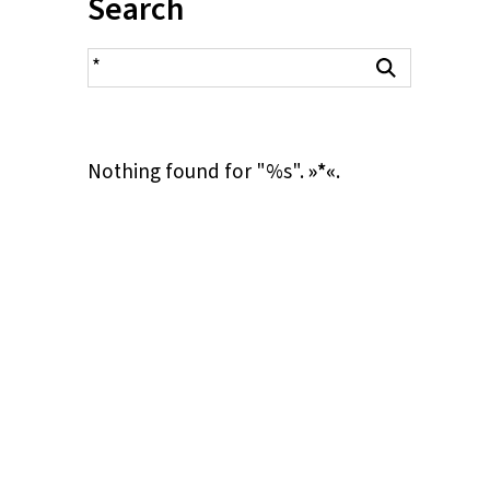
Inhalt:
Search
search result
Search
Nothing found for "%s".
»*«
.