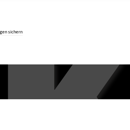
gen sichern
chern.