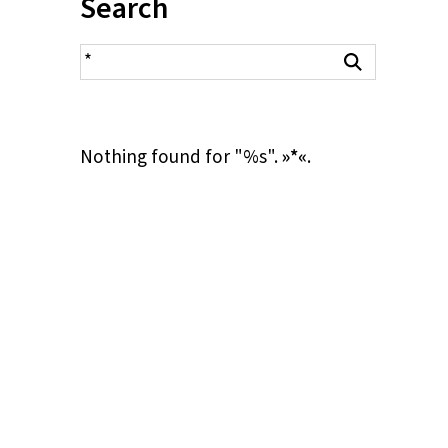
Inhalt:
Search
search result
Search
Nothing found for "%s".
»*«
.