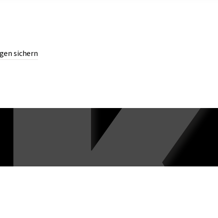
gen sichern
chern.