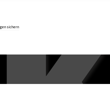
gen sichern
chern.