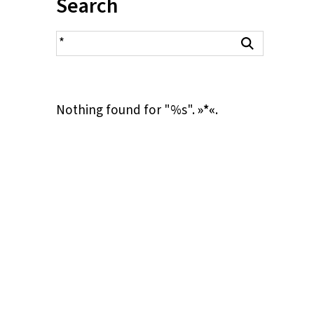
Inhalt:
Search
search result
Search
Nothing found for "%s".
»*«
.