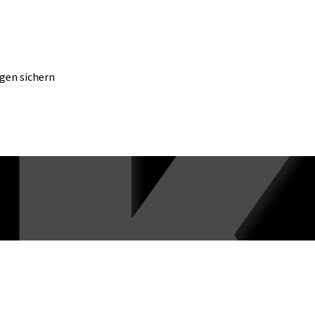
gen sichern
chern.