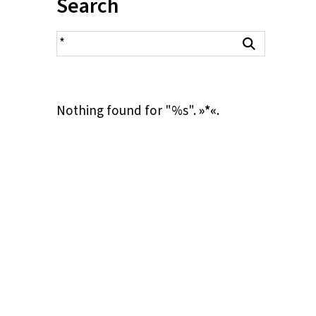
Inhalt:
Search
search result
Search
Nothing found for "%s".
»*«
.