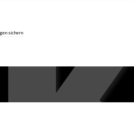
gen sichern
chern.