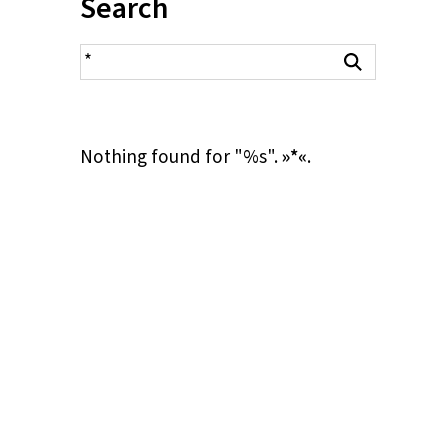
Inhalt:
Search
search result
Search
Nothing found for "%s".
»*«
.