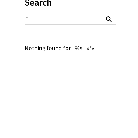
Inhalt:
Search
search result
Search
Nothing found for "%s".
»*«
.