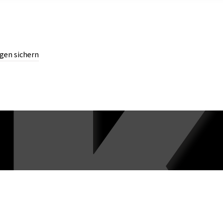
gen sichern
chern.