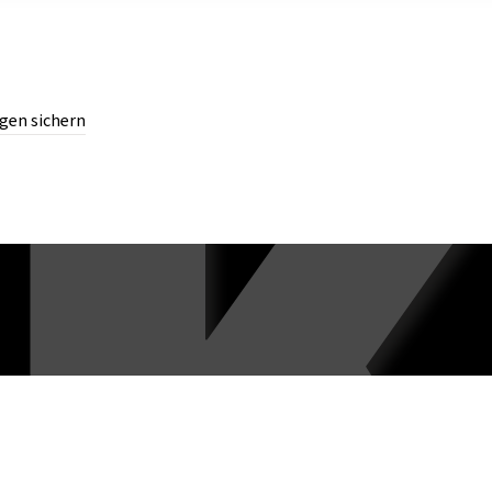
gen sichern
chern.