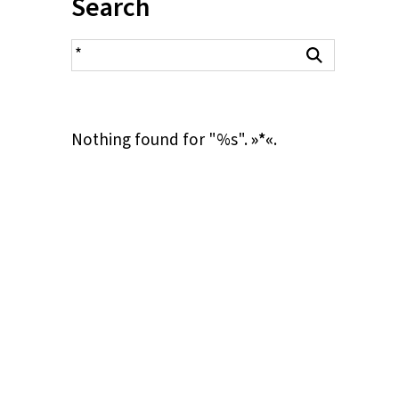
Inhalt:
Search
search result
Search
Nothing found for "%s".
»*«
.