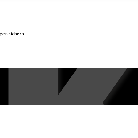
gen sichern
chern.