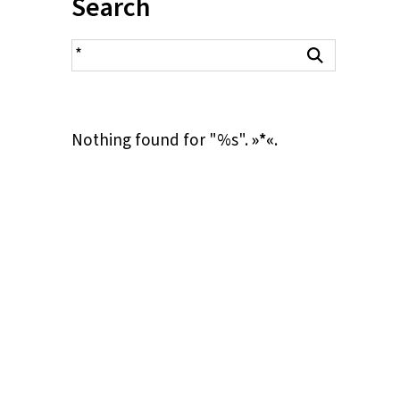
Inhalt:
Search
search result
Search
Nothing found for "%s".
»*«
.