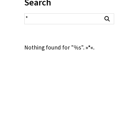
Inhalt:
Search
search result
Search
Nothing found for "%s".
»*«
.