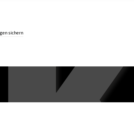
gen sichern
chern.