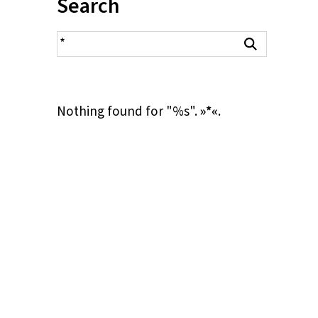
Inhalt:
Search
search result
Search
Nothing found for "%s".
»*«
.