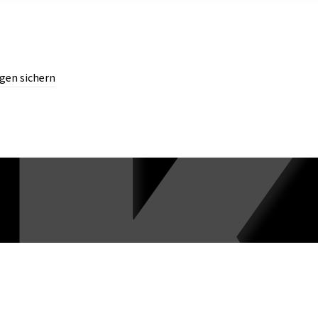
gen sichern
chern.