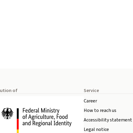
tution of
Service
Career
How to reach us
Accessibility statement
Legal notice