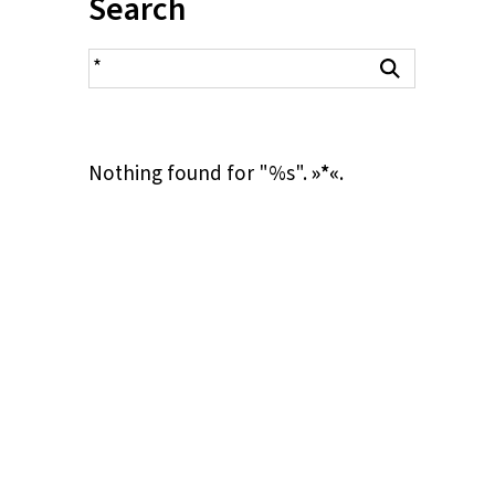
Inhalt:
Search
search result
Search
Nothing found for "%s".
»*«
.