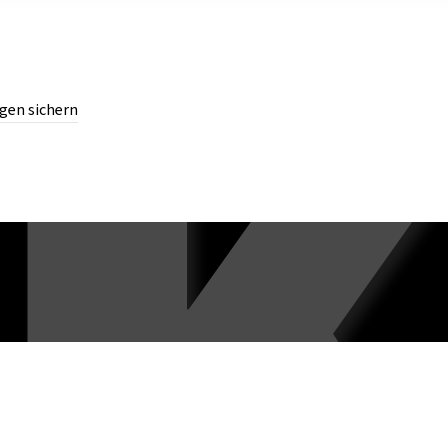
gen sichern
chern.