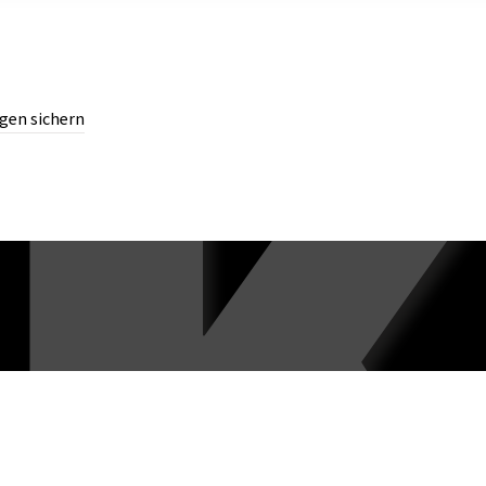
gen sichern
chern.