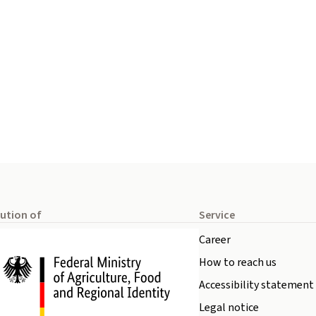
tution of
Service
Career
How to reach us
Accessibility statement
Legal notice