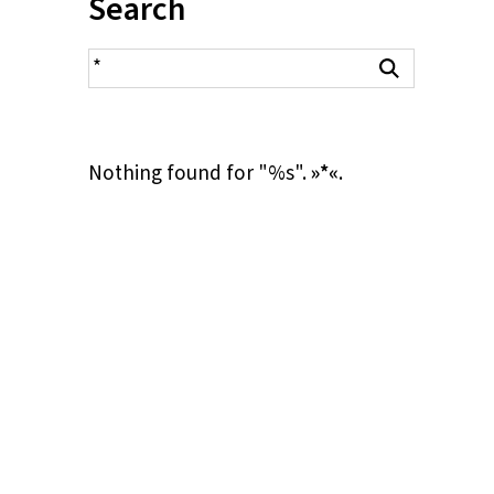
Inhalt:
Search
search result
Search
Nothing found for "%s".
»*«
.