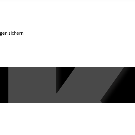
gen sichern
chern.