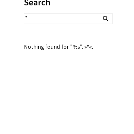
Inhalt:
Search
search result
Search
Nothing found for "%s".
»*«
.