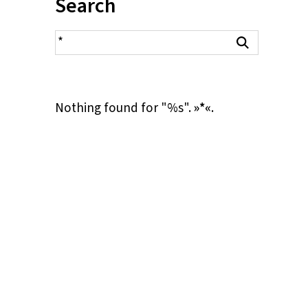
Inhalt:
Search
search result
Search
Nothing found for "%s".
»*«
.