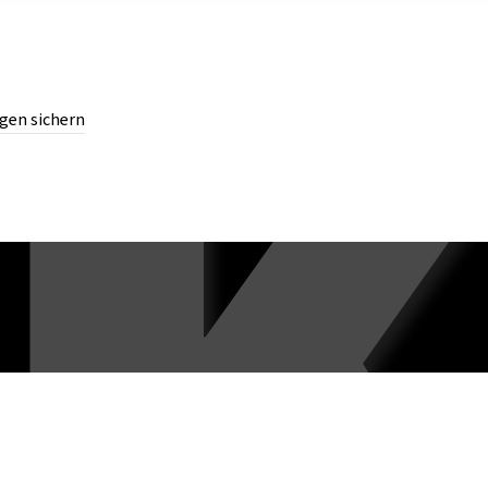
gen sichern
chern.