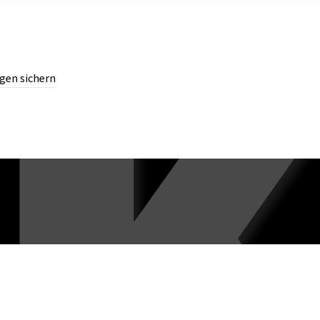
gen sichern
chern.