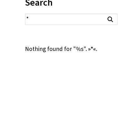
Inhalt:
Search
search result
Search
Nothing found for "%s".
»*«
.