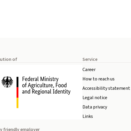
tution of
Service
Career
How to reach us
Accessibility statement
Legal notice
Data privacy
Links
y friendly employer