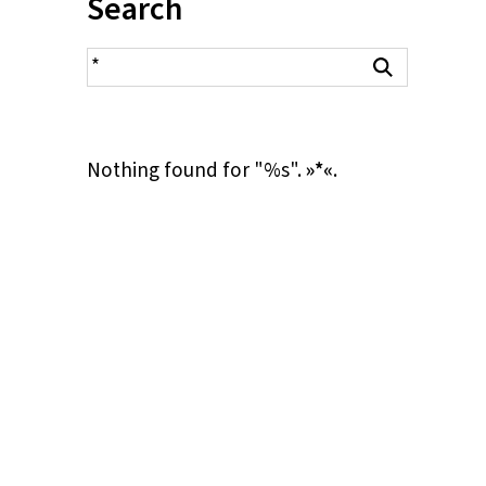
Inhalt:
Search
search result
Search
Nothing found for "%s".
»*«
.