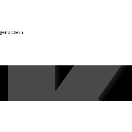
gen sichern
chern.