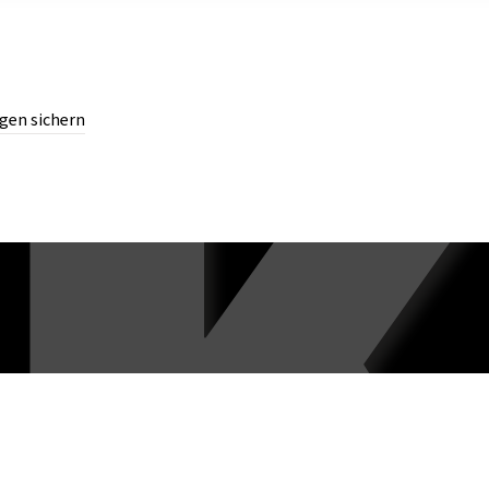
gen sichern
chern.