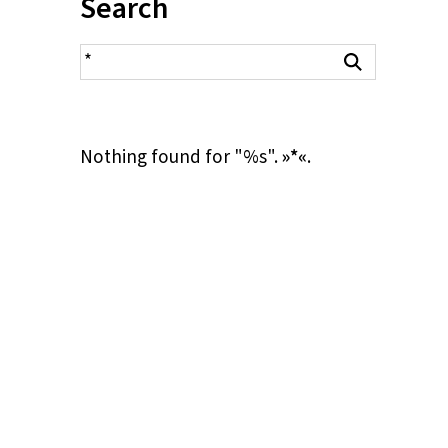
Inhalt:
Search
search result
Search
Nothing found for "%s".
»*«
.