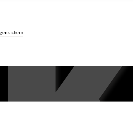
gen sichern
chern.