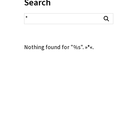
Inhalt:
Search
search result
Search
Nothing found for "%s".
»*«
.