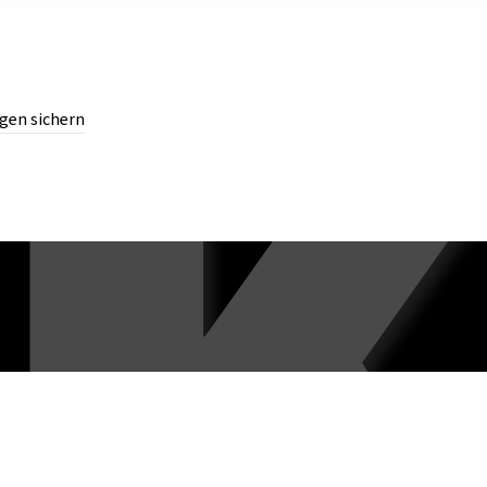
gen sichern
chern.