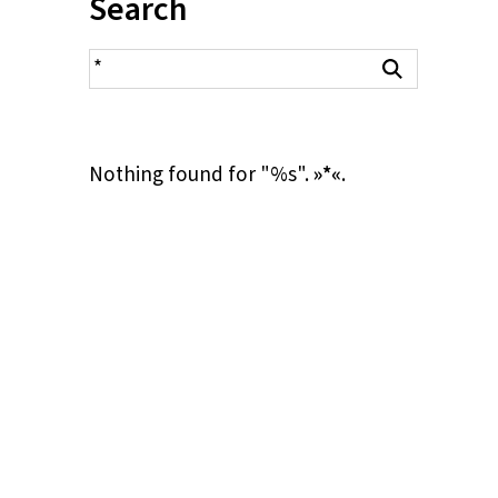
Inhalt:
Search
search result
Search
Nothing found for "%s".
»*«
.