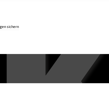
gen sichern
chern.