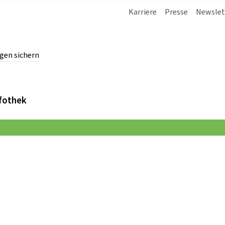
Karriere
Presse
Newslet
gen sichern
chern.
fothek