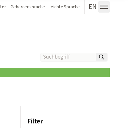
EN
ter
Gebärdensprache
leichte Sprache
Menü au
Suchbegriff(e) eingeben
suchen
Filter