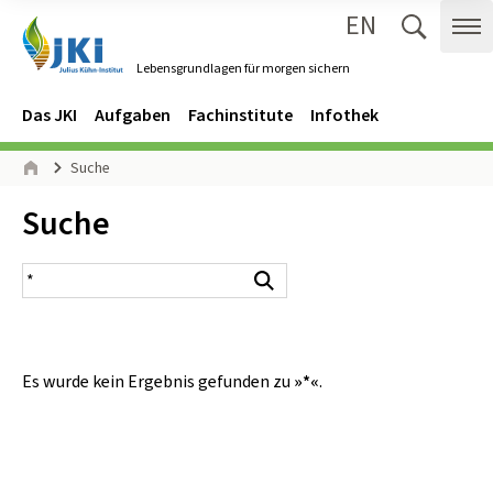
EN
Zum Inhalt springen
Zur Hauptnavigation springen
Suche 
Me
Lebensgrundlagen für morgen sichern
Gehe zur Startseite des Lebensgrundlagen für morgen sichern.
Navigation
Hauptmenü
Das JKI
Aufgaben
Fachinstitute
Infothek
Seitenpfad
Suche
Start
Inhalt:
Suche
Suchergebnis
Suchen
Es wurde kein Ergebnis gefunden zu
»*«
.