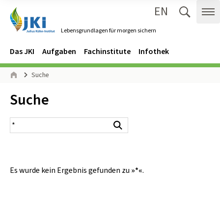
EN
Zum Inhalt springen
Zur Hauptnavigation springen
Suche 
Me
Lebensgrundlagen für morgen sichern
Gehe zur Startseite des Lebensgrundlagen für morgen sichern.
Navigation
Hauptmenü
Das JKI
Aufgaben
Fachinstitute
Infothek
Seitenpfad
Suche
Start
Inhalt:
Suche
Suchergebnis
Suchen
Es wurde kein Ergebnis gefunden zu
»*«
.