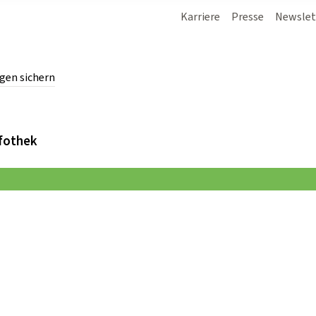
Karriere
Presse
Newslet
gen sichern
chern.
fothek