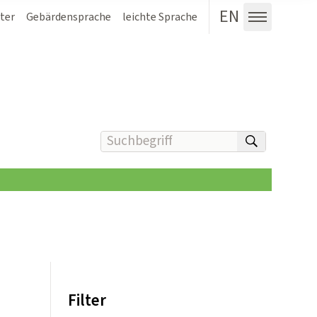
EN
ter
Gebärdensprache
leichte Sprache
Menü au
Suchbegriff(e) eingeben
suchen
Filter