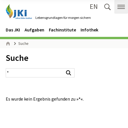
EN
Zum Inhalt springen
Zur Hauptnavigation springen
Suche 
Me
Lebensgrundlagen für morgen sichern
Gehe zur Startseite des Lebensgrundlagen für morgen sichern.
Navigation
Hauptmenü
Das JKI
Aufgaben
Fachinstitute
Infothek
Seitenpfad
Suche
Start
Inhalt:
Suche
Suchergebnis
Suchen
Es wurde kein Ergebnis gefunden zu
»*«
.