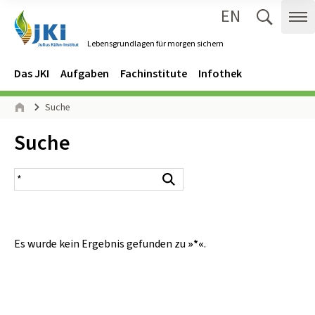
EN
Zum Inhalt springen
Zur Hauptnavigation springen
Suche 
Me
Lebensgrundlagen für morgen sichern
Gehe zur Startseite des Lebensgrundlagen für morgen sichern.
Navigation
Hauptmenü
Das JKI
Aufgaben
Fachinstitute
Infothek
Seitenpfad
Suche
Start
Inhalt:
Suche
Suchergebnis
Suchen
Es wurde kein Ergebnis gefunden zu
»*«
.