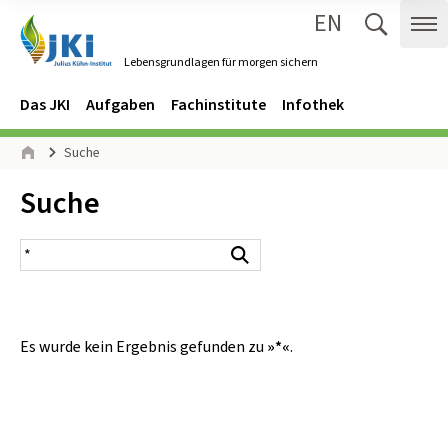
EN
Zum Inhalt springen
Zur Hauptnavigation springen
Suche 
Me
Lebensgrundlagen für morgen sichern
Gehe zur Startseite des Lebensgrundlagen für morgen sichern.
Navigation
Hauptmenü
Das JKI
Aufgaben
Fachinstitute
Infothek
Seitenpfad
Suche
Start
Inhalt:
Suche
Suchergebnis
Suchen
Es wurde kein Ergebnis gefunden zu
»*«
.