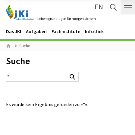
EN
Zum Inhalt springen
Zur Hauptnavigation springen
Suche 
Me
Lebensgrundlagen für morgen sichern
Gehe zur Startseite des Lebensgrundlagen für morgen sichern.
Navigation
Hauptmenü
Das JKI
Aufgaben
Fachinstitute
Infothek
Seitenpfad
Suche
Start
Inhalt:
Suche
Suchergebnis
Suchen
Es wurde kein Ergebnis gefunden zu
»*«
.