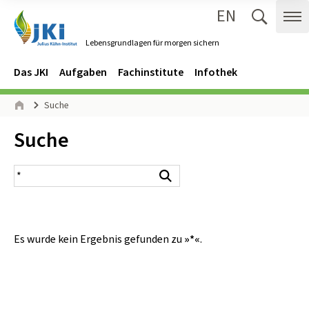
EN
Zum Inhalt springen
Zur Hauptnavigation springen
Suche 
Me
Lebensgrundlagen für morgen sichern
Gehe zur Startseite des Lebensgrundlagen für morgen sichern.
Navigation
Hauptmenü
Das JKI
Aufgaben
Fachinstitute
Infothek
Seitenpfad
Suche
Start
Inhalt:
Suche
Suchergebnis
Suchen
Es wurde kein Ergebnis gefunden zu
»*«
.