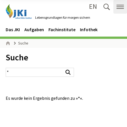
EN
Zum Inhalt springen
Zur Hauptnavigation springen
Suche 
Me
Lebensgrundlagen für morgen sichern
Gehe zur Startseite des Lebensgrundlagen für morgen sichern.
Navigation
Hauptmenü
Das JKI
Aufgaben
Fachinstitute
Infothek
Seitenpfad
Suche
Start
Inhalt:
Suche
Suchergebnis
Suchen
Es wurde kein Ergebnis gefunden zu
»*«
.