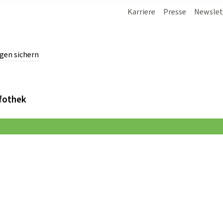
Karriere
Presse
Newslet
gen sichern
chern.
fothek