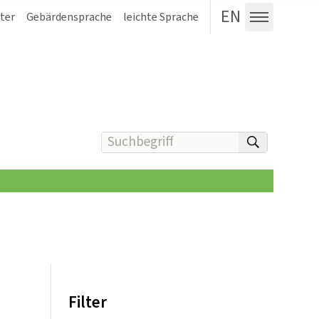
EN
ter
Gebärdensprache
leichte Sprache
Menü au
Suchbegriff(e) eingeben
suchen
Filter