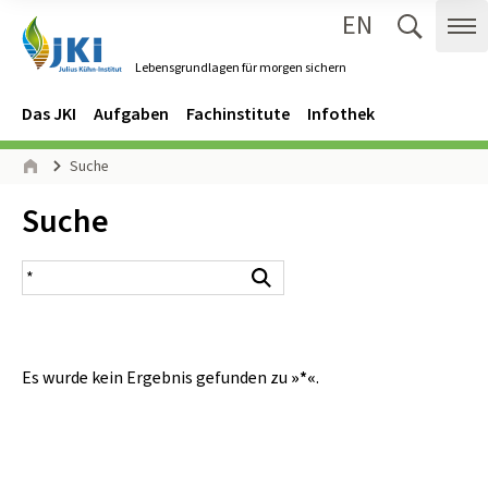
EN
Zum Inhalt springen
Zur Hauptnavigation springen
Suche 
Me
Lebensgrundlagen für morgen sichern
Gehe zur Startseite des Lebensgrundlagen für morgen sichern.
Navigation
Hauptmenü
Das JKI
Aufgaben
Fachinstitute
Infothek
Seitenpfad
Suche
Start
Inhalt:
Suche
Suchergebnis
Suchen
Es wurde kein Ergebnis gefunden zu
»*«
.