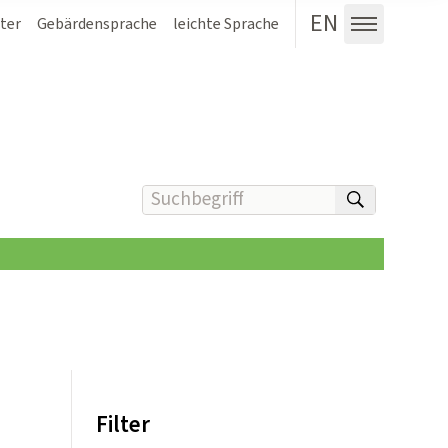
EN
ter
Gebärdensprache
leichte Sprache
Menü au
Suchbegriff(e) eingeben
suchen
Filter