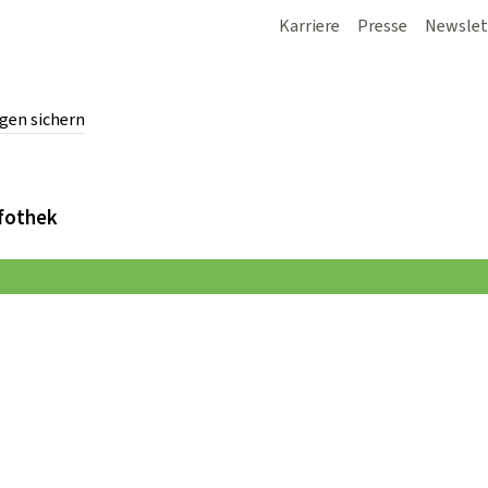
Karriere
Presse
Newslet
gen sichern
chern.
fothek