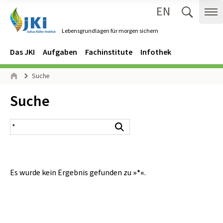
EN
Zum Inhalt springen
Zur Hauptnavigation springen
Suche 
Me
Lebensgrundlagen für morgen sichern
Gehe zur Startseite des Lebensgrundlagen für morgen sichern.
Navigation
Hauptmenü
Das JKI
Aufgaben
Fachinstitute
Infothek
Seitenpfad
Suche
Start
Inhalt:
Suche
Suchergebnis
Suchen
Es wurde kein Ergebnis gefunden zu
»*«
.