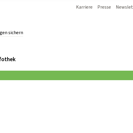
Karriere
Presse
Newslet
gen sichern
chern.
fothek