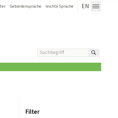
EN
ter
Gebärdensprache
leichte Sprache
Menü au
Suchbegriff(e) eingeben
suchen
Filter