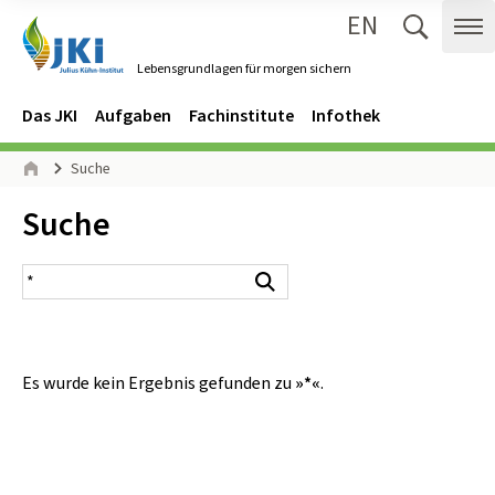
EN
Zum Inhalt springen
Zur Hauptnavigation springen
Suche 
Me
Lebensgrundlagen für morgen sichern
Gehe zur Startseite des Lebensgrundlagen für morgen sichern.
Navigation
Hauptmenü
Das JKI
Aufgaben
Fachinstitute
Infothek
Seitenpfad
Suche
Start
Inhalt:
Suche
Suchergebnis
Suchen
Es wurde kein Ergebnis gefunden zu
»*«
.