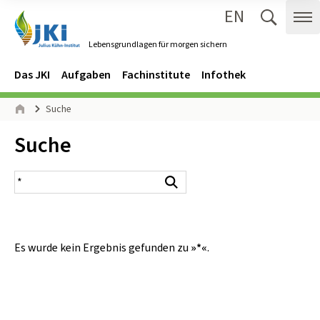
EN
Zum Inhalt springen
Zur Hauptnavigation springen
Suche 
Me
Lebensgrundlagen für morgen sichern
Gehe zur Startseite des Lebensgrundlagen für morgen sichern.
Navigation
Hauptmenü
Das JKI
Aufgaben
Fachinstitute
Infothek
Seitenpfad
Suche
Start
Inhalt:
Suche
Suchergebnis
Suchen
Es wurde kein Ergebnis gefunden zu
»*«
.