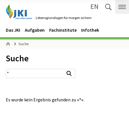
EN
Zum Inhalt springen
Zur Hauptnavigation springen
Suche 
Me
Lebensgrundlagen für morgen sichern
Gehe zur Startseite des Lebensgrundlagen für morgen sichern.
Navigation
Hauptmenü
Das JKI
Aufgaben
Fachinstitute
Infothek
Seitenpfad
Suche
Start
Inhalt:
Suche
Suchergebnis
Suchen
Es wurde kein Ergebnis gefunden zu
»*«
.