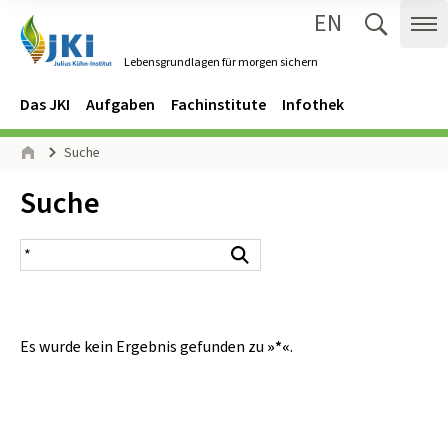
EN
Zum Inhalt springen
Zur Hauptnavigation springen
Suche 
Me
Lebensgrundlagen für morgen sichern
Gehe zur Startseite des Lebensgrundlagen für morgen sichern.
Navigation
Hauptmenü
Das JKI
Aufgaben
Fachinstitute
Infothek
Seitenpfad
Suche
Start
Inhalt:
Suche
Suchergebnis
Suchen
Es wurde kein Ergebnis gefunden zu
»*«
.