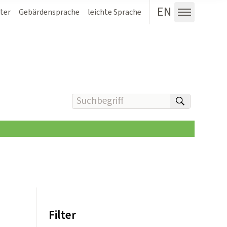
EN
ter
Gebärdensprache
leichte Sprache
Menü au
Suchbegriff(e) eingeben
suchen
Filter