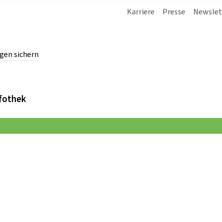
Karriere
Presse
Newslet
gen sichern
chern.
fothek