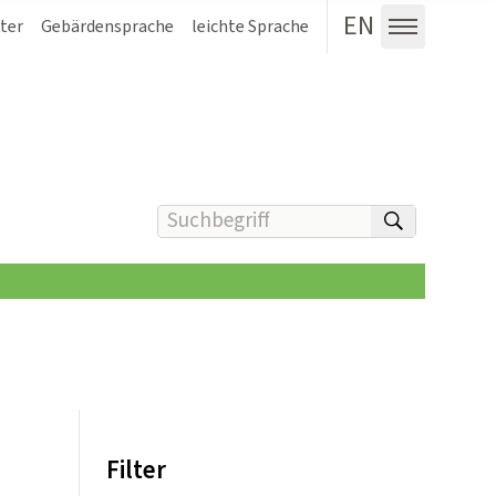
EN
ter
Gebärdensprache
leichte Sprache
Menü au
Suchbegriff(e) eingeben
suchen
Filter