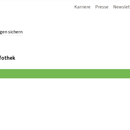
Karriere
Presse
Newslet
gen sichern
chern.
fothek